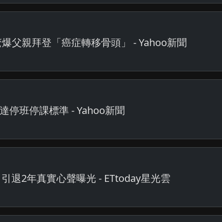
父親拜登「癌症轉移骨頭」 - Yahoo新聞
停班停課標準 - Yahoo新聞
2年真實心聲曝光 - ETtoday星光雲