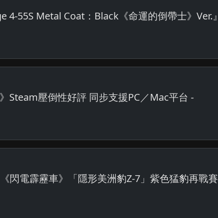
ge 4-55S Metal Coat：Black《命運的倒帶士》Ver
team壓倒性好評 同步支援PC／Mac平台 -
ge Edition《閃電霹靂車》「隱形美洲豹Z-7」紫色猛豹再戰賽