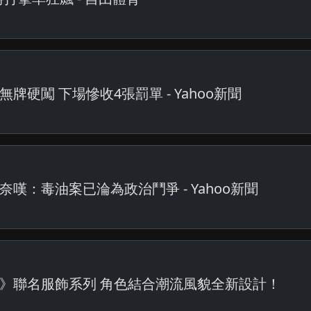
硬闖 下場慘收4張罰單 - Yahoo新聞
：毒油案已淪為政治鬥爭 - Yahoo新聞
金之風》聯名服飾系列 角色結合潮流風貌全新設計！