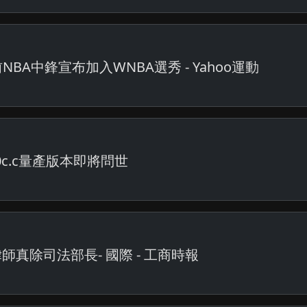
BA中鋒宣布加入WNBA選秀 - Yahoo運動
00c.c量產版本即將問世
師真除司法部長- 國際 - 工商時報