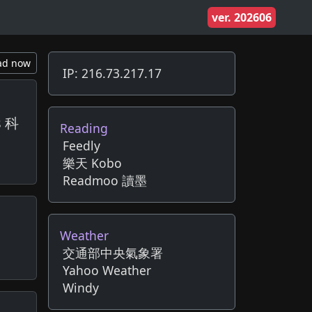
ver. 202606
ad now
IP: 216.73.217.17
 科
Reading
Feedly
樂天 Kobo
Readmoo 讀墨
Weather
交通部中央氣象署
Yahoo Weather
Windy