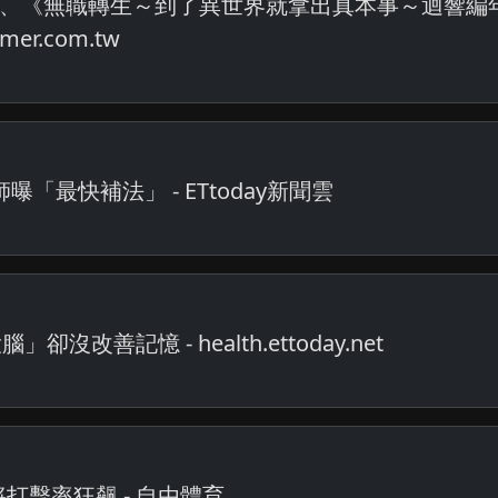
、《無職轉生～到了異世界就拿出真本事～迴響編
r.com.tw
最快補法」 - ETtoday新聞雲
善記憶 - health.ettoday.net
打擊率狂飆 - 自由體育