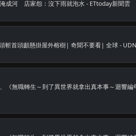
河 店家怨：沒下雨就泡水 - ETtoday新聞雲
斬首頭顱懸掛屋外榕樹| 奇聞不要看| 全球 - UD
、《無職轉生～到了異世界就拿出真本事～迴響編